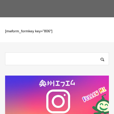
[mwform_formkey key=”806″]