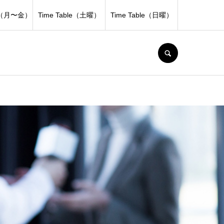
le（月〜金）
Time Table（土曜）
Time Table（日曜）
SEARCH