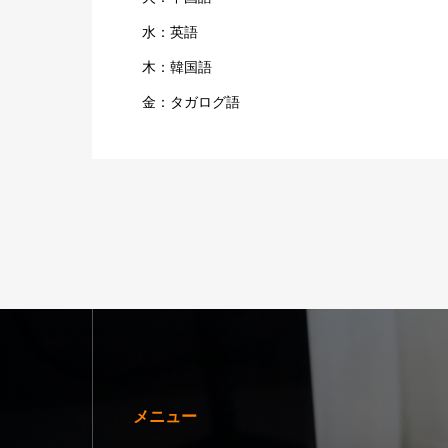
水：英語
木：韓国語
金：タガログ語
メニュー