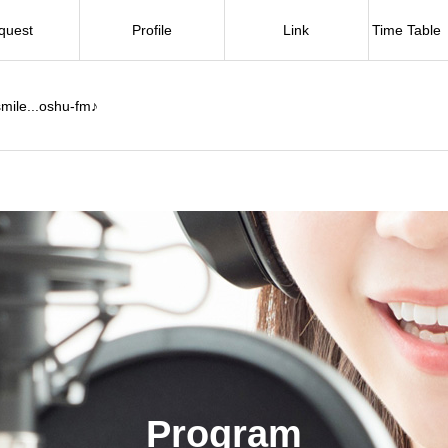
quest
Profile
Link
Time Tab
mile...oshu-fm♪
Program