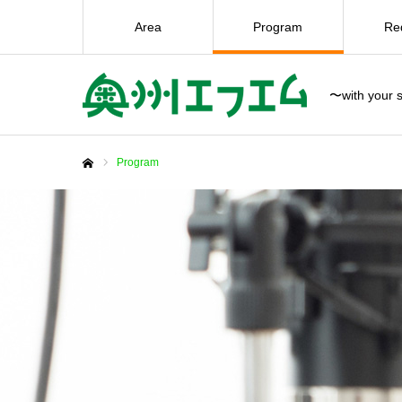
Area
Program
Re
〜with your s
Program
ホーム