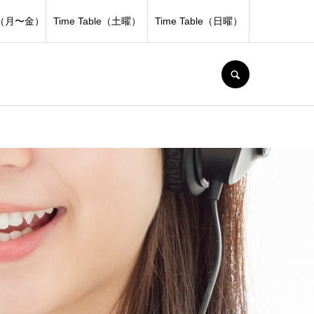
le（月〜金）
Time Table（土曜）
Time Table（日曜）
SEARCH