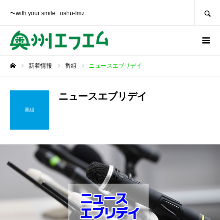
SEARCH
〜with your smile...oshu-fm♪
新着情報
番組
ニュースエブリデイ
ホーム
ニュースエブリデイ
番組