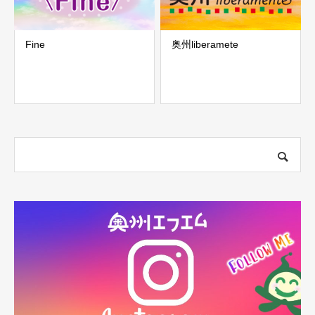
Fine
奥州liberamete